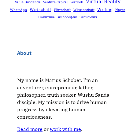
Virtual Reality
Value Dividends
Venture Capital
Vertrieb
Wirtschaft
Writing
WhatsApp
Wirtschaft
Wissenschaft
Наука
Политика
Философия
Экономика
About
My name is Marius Schober. I’m an
adventurer, entrepreneur, father,
philosopher, truth seeker, Wushu Sanda
disciple. My mission is to drive human
progress by elevating human
consciousness.
Read more
or
work with me
.