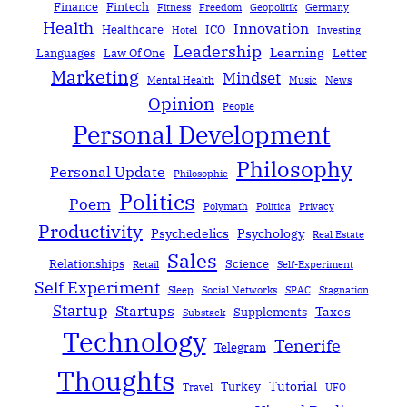
Finance
Fintech
Fitness
Freedom
Geopolitik
Germany
Health
Innovation
Healthcare
ICO
Hotel
Investing
Leadership
Learning
Languages
Law Of One
Letter
Marketing
Mindset
Mental Health
Music
News
Opinion
People
Personal Development
Philosophy
Personal Update
Philosophie
Politics
Poem
Polymath
Política
Privacy
Productivity
Psychedelics
Psychology
Real Estate
Sales
Relationships
Science
Retail
Self-Experiment
Self Experiment
Sleep
Social Networks
SPAC
Stagnation
Startup
Startups
Taxes
Supplements
Substack
Technology
Tenerife
Telegram
Thoughts
Tutorial
Turkey
Travel
UFO