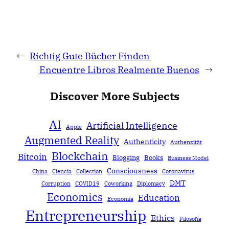
←
Richtig Gute Bücher Finden
Encuentre Libros Realmente Buenos
→
Discover More Subjects
AI
Artificial Intelligence
Apple
Augmented Reality
Authenticity
Authenzität
Blockchain
Bitcoin
Blogging
Books
Business Model
Consciousness
China
Ciencia
Collection
Coronavirus
DMT
Corruption
COVID19
Coworking
Diplomacy
Economics
Education
Economía
Entrepreneurship
Ethics
Filosofía