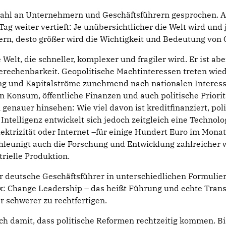
lzahl an Unternehmern und Geschäftsführern gesprochen. 
 weiter vertieft: Je unübersichtlicher die Welt wird und je
dern, desto größer wird die Wichtigkeit und Bedeutung von
elt, die schneller, komplexer und fragiler wird. Er ist aber
erechenbarkeit. Geopolitische Machtinteressen treten wiede
g und Kapitalströme zunehmend nach nationalen Interessen
 Konsum, öffentliche Finanzen und auch politische Priori
auer hinsehen: Wie viel davon ist kreditfinanziert, politi
telligenz entwickelt sich jedoch zeitgleich eine Technologi
trizität oder Internet –für einige Hundert Euro im Monat 
hleunigt auch die Forschung und Entwicklung zahlreicher w
rielle Produktion.
r deutsche Geschäftsführer in unterschiedlichen Formulier
x: Change Leadership – das heißt Führung und echte Transf
r schwerer zu rechtfertigen.
 damit, dass politische Reformen rechtzeitig kommen. Bis