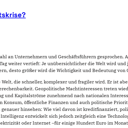
tskrise?
lzahl an Unternehmern und Geschäftsführern gesprochen. 
 weiter vertieft: Je unübersichtlicher die Welt wird und je
dern, desto größer wird die Wichtigkeit und Bedeutung von
elt, die schneller, komplexer und fragiler wird. Er ist aber
erechenbarkeit. Geopolitische Machtinteressen treten wiede
g und Kapitalströme zunehmend nach nationalen Interessen
 Konsum, öffentliche Finanzen und auch politische Priori
auer hinsehen: Wie viel davon ist kreditfinanziert, politi
telligenz entwickelt sich jedoch zeitgleich eine Technologi
trizität oder Internet –für einige Hundert Euro im Monat 