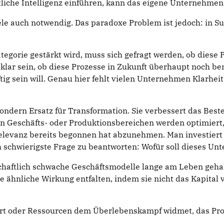
iche Intelligenz einführen, kann das eigene Unternehmen 
ele auch notwendig. Das paradoxe Problem ist jedoch: in S
tegorie gestärkt wird, muss sich gefragt werden, ob diese
klar sein, ob diese Prozesse in Zukunft überhaupt noch be
ftig sein will. Genau hier fehlt vielen Unternehmen Klarhei
, sondern Ersatz für Transformation. Sie verbessert das Be
n Geschäfts- oder Produktionsbereichen werden optimiert, 
levanz bereits begonnen hat abzunehmen. Man investiert a
ich schwierigste Frage zu beantworten: Wofür soll dieses U
tschaftlich schwache Geschäftsmodelle lange am Leben geha
e ähnliche Wirkung entfalten, indem sie nicht das Kapital v
t oder Ressourcen dem Überlebenskampf widmet, das Problem