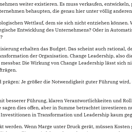
nehmen weiter existieren. Es muss verkaufen, entwickeln, p
nternehmen behaupten, die genau hier unter völlig andere
ogischen Wettlauf, dem sie sich nicht entziehen können. W
rategische Entwicklung des Unternehmens? Oder in Automatis
t?
isierung erhalten das Budget. Das scheint auch rational, de
ansformation der Organisation. Change Leadership, also d
 messbar. Die Wirkung von Change Leadership lässt sich ni
fträgen.
 prägen: Je größer die Notwendigkeit guter Führung wird, 
t besserer Führung, klaren Verantwortlichkeiten und Rolle
 sagen dies offen, aber in Summe betrachtet investieren 
d Investitionen in Transformation und Leadership kaum g
kt werden. Wenn Marge unter Druck gerät, müssen Kosten 