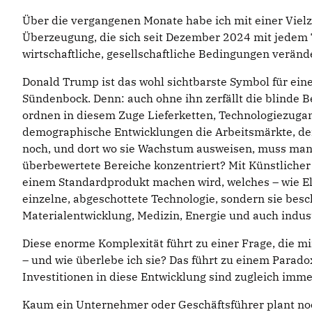
Über die vergangenen Monate habe ich mit einer Vie
Überzeugung, die sich seit Dezember 2024 mit jedem Tag
wirtschaftliche, gesellschaftliche Bedingungen verän
Donald Trump ist das wohl sichtbarste Symbol für eine W
Sündenbock. Denn: auch ohne ihn zerfällt die blinde B
ordnen in diesem Zuge Lieferketten, Technologiezugan
demographische Entwicklungen die Arbeitsmärkte, den
noch, und dort wo sie Wachstum ausweisen, muss man gen
überbewertete Bereiche konzentriert? Mit Künstlicher In
einem Standardprodukt machen wird, welches – wie Elek
einzelne, abgeschottete Technologie, sondern sie besc
Materialentwicklung, Medizin, Energie und auch indust
Diese enorme Komplexität führt zu einer Frage, die mi
– und wie überlebe ich sie? Das führt zu einem Parado
Investitionen in diese Entwicklung sind zugleich imme
Kaum ein Unternehmer oder Geschäftsführer plant noch