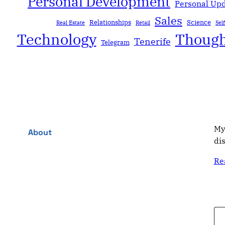
Personal Development
Personal Up
Sales
Relationships
Science
Real Estate
Retail
Sel
Technology
Though
Tenerife
Telegram
My
About
di
Re
Type your email…