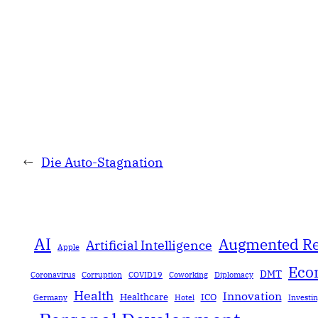
←
Die Auto-Stagnation
AI
Augmented Re
Artificial Intelligence
Apple
Eco
DMT
Coronavirus
Corruption
COVID19
Coworking
Diplomacy
Health
Innovation
Healthcare
ICO
Germany
Hotel
Investi