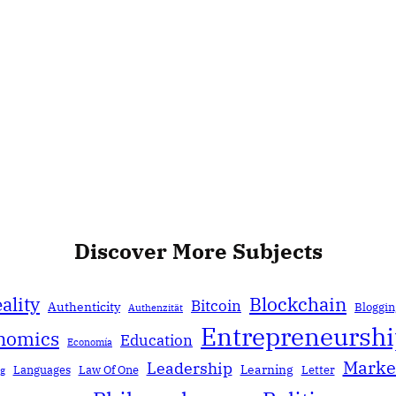
Discover More Subjects
ality
Blockchain
Bitcoin
Authenticity
Bloggin
Authenzität
Entrepreneursh
nomics
Education
Economía
Marke
Leadership
Learning
Languages
Law Of One
Letter
ng