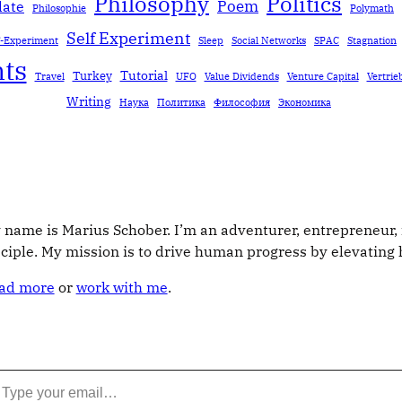
Politics
Philosophy
Poem
date
Philosophie
Polymath
Self Experiment
f-Experiment
Sleep
Social Networks
SPAC
Stagnation
ts
Tutorial
Turkey
Travel
UFO
Value Dividends
Venture Capital
Vertrie
Writing
Наука
Политика
Философия
Экономика
 name is Marius Schober. I’m an adventurer, entrepreneur, 
sciple. My mission is to drive human progress by elevatin
ad more
or
work with me
.