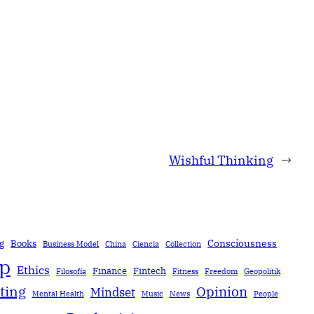
Wishful Thinking
→
Consciousness
g
Books
Business Model
China
Ciencia
Collection
ip
Ethics
Finance
Fintech
Filosofía
Fitness
Freedom
Geopolitik
ting
Opinion
Mindset
Mental Health
Music
News
People