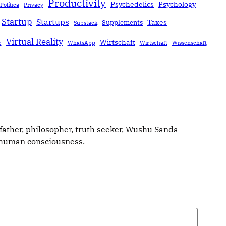
Productivity
Psychedelics
Psychology
Política
Privacy
Startup
Startups
Taxes
Supplements
Substack
Virtual Reality
Wirtschaft
b
WhatsApp
Wirtschaft
Wissenschaft
father, philosopher, truth seeker, Wushu Sanda
g human consciousness.