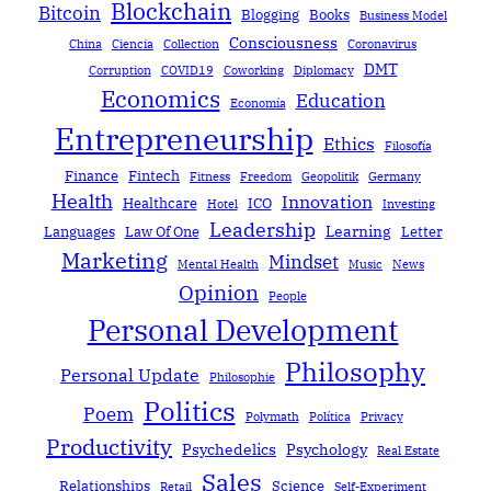
Blockchain
Bitcoin
Blogging
Books
Business Model
Consciousness
China
Ciencia
Collection
Coronavirus
DMT
Corruption
COVID19
Coworking
Diplomacy
Economics
Education
Economía
Entrepreneurship
Ethics
Filosofía
Finance
Fintech
Fitness
Freedom
Geopolitik
Germany
Health
Innovation
Healthcare
ICO
Hotel
Investing
Leadership
Learning
Languages
Law Of One
Letter
Marketing
Mindset
Mental Health
Music
News
Opinion
People
Personal Development
Philosophy
Personal Update
Philosophie
Politics
Poem
Polymath
Política
Privacy
Productivity
Psychedelics
Psychology
Real Estate
Sales
Relationships
Science
Retail
Self-Experiment