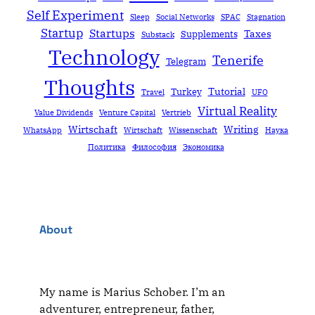
Self Experiment
Sleep
Social Networks
SPAC
Stagnation
Startup
Startups
Taxes
Supplements
Substack
Technology
Tenerife
Telegram
Thoughts
Tutorial
Turkey
Travel
UFO
Virtual Reality
Value Dividends
Venture Capital
Vertrieb
Wirtschaft
Writing
WhatsApp
Wirtschaft
Wissenschaft
Наука
Политика
Философия
Экономика
About
My name is Marius Schober. I’m an
adventurer, entrepreneur, father,