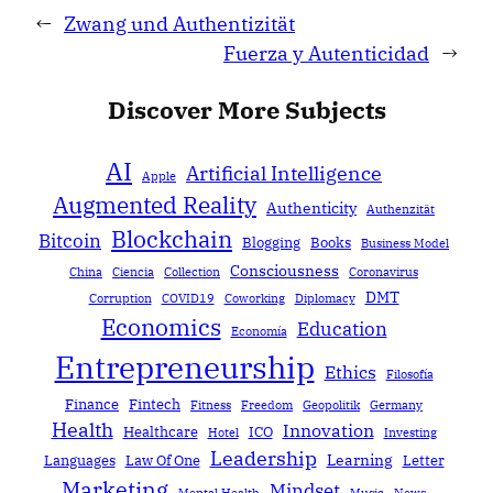
←
Zwang und Authentizität
Fuerza y Autenticidad
→
Discover More Subjects
AI
Artificial Intelligence
Apple
Augmented Reality
Authenticity
Authenzität
Blockchain
Bitcoin
Blogging
Books
Business Model
Consciousness
China
Ciencia
Collection
Coronavirus
DMT
Corruption
COVID19
Coworking
Diplomacy
Economics
Education
Economía
Entrepreneurship
Ethics
Filosofía
Finance
Fintech
Fitness
Freedom
Geopolitik
Germany
Health
Innovation
Healthcare
ICO
Hotel
Investing
Leadership
Learning
Languages
Law Of One
Letter
Marketing
Mindset