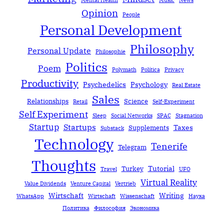
Mental Health
Music
News
Opinion
People
Personal Development
Philosophy
Personal Update
Philosophie
Politics
Poem
Polymath
Política
Privacy
Productivity
Psychedelics
Psychology
Real Estate
Sales
Relationships
Science
Retail
Self-Experiment
Self Experiment
Sleep
Social Networks
SPAC
Stagnation
Startup
Startups
Taxes
Supplements
Substack
Technology
Tenerife
Telegram
Thoughts
Tutorial
Turkey
Travel
UFO
Virtual Reality
Value Dividends
Venture Capital
Vertrieb
Wirtschaft
Writing
WhatsApp
Wirtschaft
Wissenschaft
Наука
Политика
Философия
Экономика